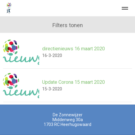
Filters tonen
directienieuws 16 maart 2020
Home
Zoeken
Nieuws
Agenda
Fo
16-3-2020
Update Corona 15 maart 2020
15-3-2020
De Zonnewijzer
Middenweg 30a
1703 RC
Heerhugowaard