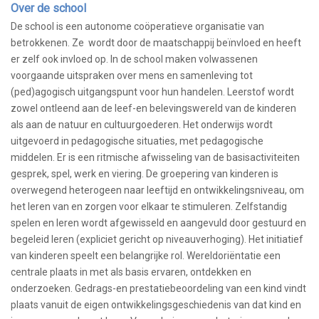
Over de school
De school is een autonome coöperatieve organisatie van
betrokkenen. Ze wordt door de maatschappij beïnvloed en heeft
er zelf ook invloed op. In de school maken volwassenen
voorgaande uitspraken over mens en samenleving tot
(ped)agogisch uitgangspunt voor hun handelen. Leerstof wordt
zowel ontleend aan de leef-en belevingswereld van de kinderen
als aan de natuur en cultuurgoederen. Het onderwijs wordt
uitgevoerd in pedagogische situaties, met pedagogische
middelen. Er is een ritmische afwisseling van de basisactiviteiten
gesprek, spel, werk en viering. De groepering van kinderen is
overwegend heterogeen naar leeftijd en ontwikkelingsniveau, om
het leren van en zorgen voor elkaar te stimuleren. Zelfstandig
spelen en leren wordt afgewisseld en aangevuld door gestuurd en
begeleid leren (expliciet gericht op niveauverhoging). Het initiatief
van kinderen speelt een belangrijke rol. Wereldoriëntatie een
centrale plaats in met als basis ervaren, ontdekken en
onderzoeken. Gedrags-en prestatiebeoordeling van een kind vindt
plaats vanuit de eigen ontwikkelingsgeschiedenis van dat kind en