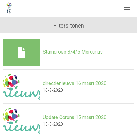
Filters tonen
Home
Zoeken
Nieuws
Agenda
Fo
Stamgroep 3/4/5 Mercurius
directienieuws 16 maart 2020
16-3-2020
Update Corona 15 maart 2020
15-3-2020